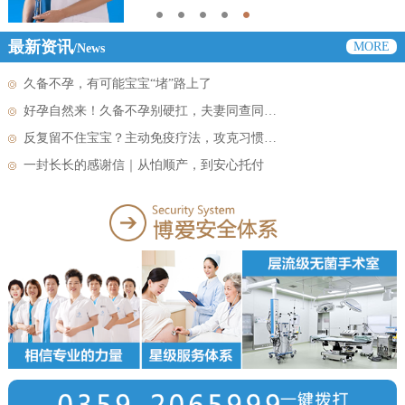
1
2
3
4
5
最新资讯
MORE
/News
久备不孕，有可能宝宝“堵”路上了
好孕自然来！久备不孕别硬扛，夫妻同查同…
反复留不住宝宝？主动免疫疗法，攻克习惯…
一封长长的感谢信｜从怕顺产，到安心托付