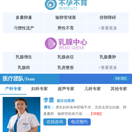
多囊卵巢
输卵管堵塞
排卵障碍
习惯性流产
男性不育
+查看更多
乳腺增生
乳腺炎症
乳腺囊肿
乳腺癌
乳房整形
+查看更多
医疗团队
MORE
/Team
产科专家
妇科专家
超声专家
儿科专家
其他专家
李霞
副主任医师
擅长：
擅长妇科各种腔镜手术，尤其在异位妊娠、卵
巢囊肿、输卵管疾病方面……
【详细】
在线咨询
电话预约