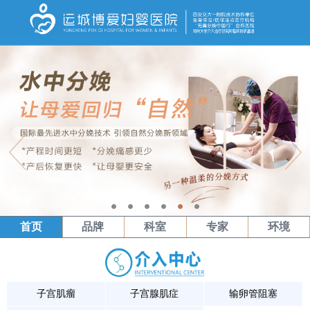
1
2
3
4
5
6
首页
品牌
科室
专家
环境
子宫肌瘤
子宫腺肌症
输卵管阻塞