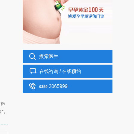
搜索医生
在线咨询 / 在线预约
2065999
0359-
、卵
”。