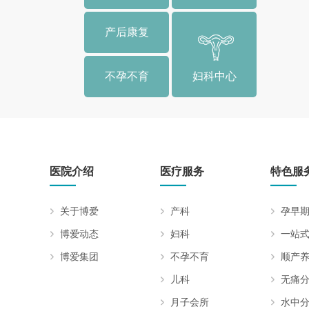
产后康复
不孕不育
妇科中心
医院介绍
医疗服务
特色服
关于博爱
产科
孕早
博爱动态
妇科
一站
博爱集团
不孕不育
顺产
儿科
无痛
月子会所
水中