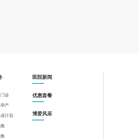
务
医院新闻
期门诊
优惠套餐
式孕产
博爱风采
养成计划
分娩
分娩